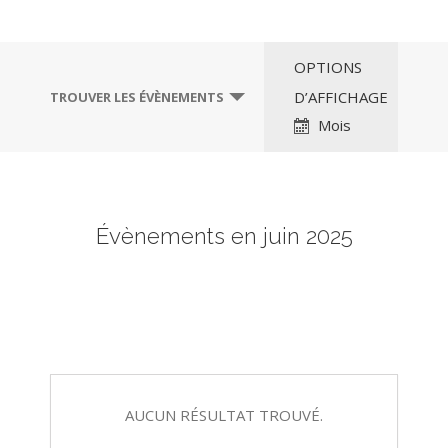
Navigation
OPTIONS
par
D’AFFICHAGE
TROUVER LES ÉVÈNEMENTS
l’affichage
Mois
des
évènements
Évènements en juin 2025
AUCUN RÉSULTAT TROUVÉ.